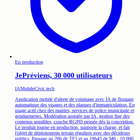
En production
JePréviens, 30 000 utilisateurs
IA
Mobile
Civic tech
Application mobile d'alerte de voisinage avec IA de floutage
automatique des visages et des plaques d'immatriculation. En
usage actif chez des mairies, services de police municipale et
gendarmeries. Modération assistée par IA, gestion fine des
contenus sensibles, couche RGPD pensée dès la conception.
Le produit tourne en production, supporte la charge, et fait
l'objet de déploiements terrain réguliers avec des décideurs
publics. Passage au 20h de TF1 et au 19h45 de M6 : 10 000