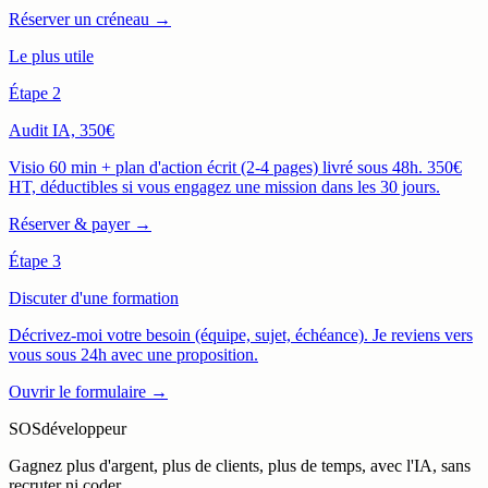
Réserver un créneau →
Le plus utile
Étape 2
Audit IA, 350€
Visio 60 min + plan d'action écrit (2-4 pages) livré sous 48h. 350€
HT, déductibles si vous engagez une mission dans les 30 jours.
Réserver & payer →
Étape 3
Discuter d'une formation
Décrivez-moi votre besoin (équipe, sujet, échéance). Je reviens vers
vous sous 24h avec une proposition.
Ouvrir le formulaire →
SOSdéveloppeur
Gagnez plus d'argent, plus de clients, plus de temps, avec l'IA, sans
recruter ni coder.