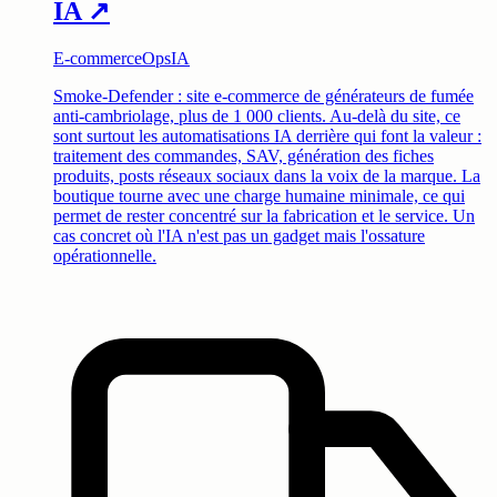
IA
↗
E-commerce
Ops
IA
Smoke-Defender : site e-commerce de générateurs de fumée
anti-cambriolage, plus de 1 000 clients. Au-delà du site, ce
sont surtout les automatisations IA derrière qui font la valeur :
traitement des commandes, SAV, génération des fiches
produits, posts réseaux sociaux dans la voix de la marque. La
boutique tourne avec une charge humaine minimale, ce qui
permet de rester concentré sur la fabrication et le service. Un
cas concret où l'IA n'est pas un gadget mais l'ossature
opérationnelle.